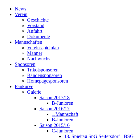
News
Verein
Geschichte
Vorstand
Anfahrt
Dokumente
Mannschaften
Vereinsspielplan
Männer
Nachwuchs
Sponsoren
Trikotsponsoren
Bandensponsoren
Homepagesponsoren
Fankurve
Galerie
Saison 2017/18
B-Junioren
Saison 2016/17
1.Mannschaft
B-Junioren
Saison 2015/16
C-Junioren
13. Spieltag SpG Seifersdorf - BSG